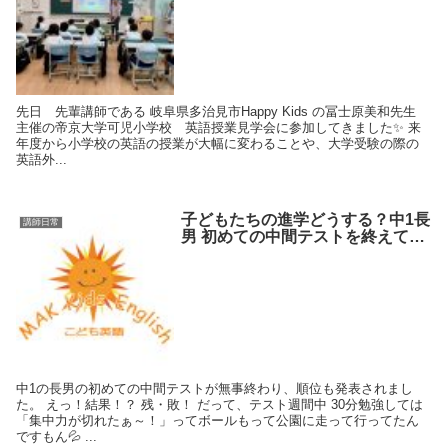
先日 先輩講師である 岐阜県多治見市Happy Kids の冨士原美和先生
主催の帝京大学可児小学校 英語授業見学会に参加してきました✨ 来
年度から小学校の英語の授業が大幅に変わることや、大学受験の際の
英語外...
子どもたちの進学どうする？中1長
講師日常
男 初めての中間テストを終えて…
中1の長男の初めての中間テストが無事終わり、順位も発表されまし
た。 えっ！結果！？ 残・敗！ だって、テスト週間中 30分勉強しては
「集中力が切れたぁ～！」ってボールもって公園に走って行ってたん
ですもん💦 ...