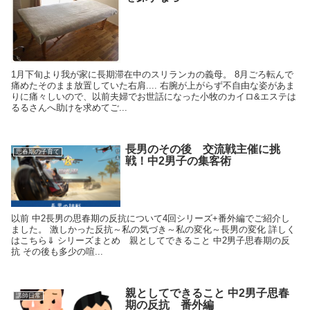
1月下旬より我が家に長期滞在中のスリランカの義母。 8月ごろ転んで
痛めたそのまま放置していた右肩.... 右腕が上がらず不自由な姿があま
りに痛々しいので、以前夫婦でお世話になった小牧のカイロ&エステは
るるさんへ助けを求めてご...
長男のその後 交流戦主催に挑
思春期の子育て
戦！中2男子の集客術
以前 中2長男の思春期の反抗について4回シリーズ+番外編でご紹介し
ました。 激しかった反抗～私の気づき～私の変化～長男の変化 詳しく
はこちら⇓ シリーズまとめ 親としてできること 中2男子思春期の反
抗 その後も多少の喧...
親としてできること 中2男子思春
講師日常
期の反抗 番外編