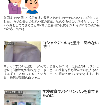
前回までの4回で中2思春期の長男とわたしの一年についてご紹介しま
した。 その1 長男の反抗や彼の言葉、私のやるせない気持ちについて
>>>親としてできること中2男子思春期の反抗その１ その2 その頃の私
の対応、気づき...
白シャツについた墨汁 諦めない
講師日常
で!!!
白シャツについた墨汁 諦めていませんか？ 今日は英語やレッスンと
は全く関係のない話ですが、きっとこの情報を待ち望んでいた人もい
るはず！（と信じてる）ということでご紹介させていただきます。 昨
日 長男が制服の白シャ...
学校教育でバイリンガルを育てる
言語教育私の意見
ために