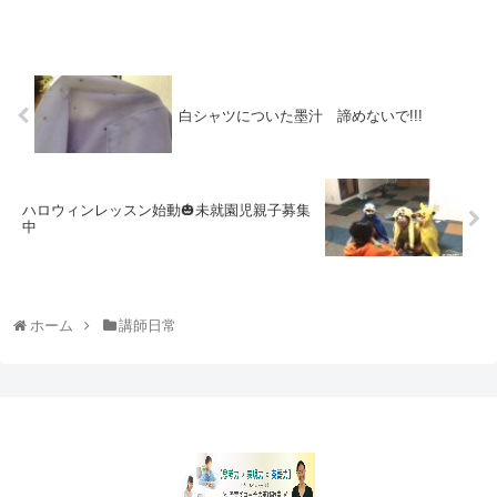
白シャツについた墨汁 諦めないで!!!
ハロウィンレッスン始動🎃未就園児親子募集
中
ホーム
講師日常