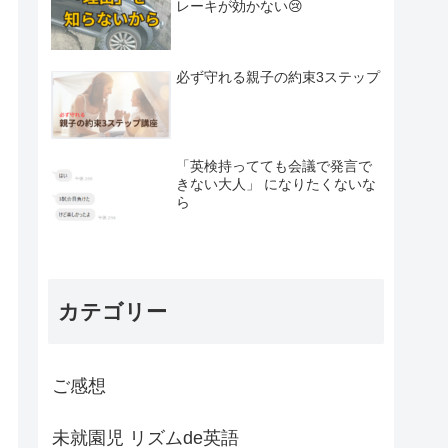
レーキが効かない😢
必ず守れる親子の約束3ステップ
「英検持ってても会議で発言で
きない大人」 になりたくないな
ら
カテゴリー
ご感想
未就園児 リズムde英語