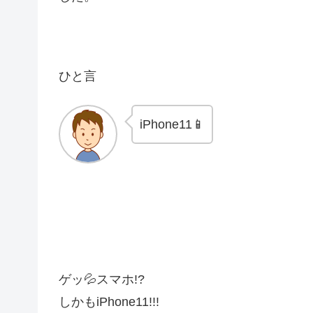
ひと言
iPhone11📱
ゲッ💦スマホ!?
しかもiPhone11!!!