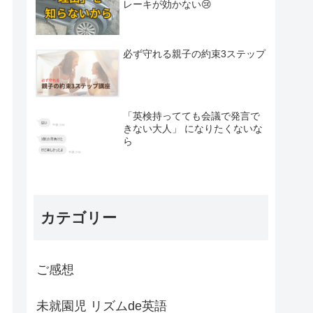
レーキが効かない😢
必ず守れる親子の約束3ステップ
「英検持ってても会議で発言で
きない大人」 になりたくないな
ら
カテゴリー
ご感想
未就園児 リズムde英語