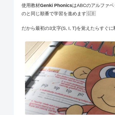
使用教材
Genki Phonics
はABCのアルファ
のと同じ順番で学習を進めます🇬🇧
だから最初の3文字(S, I, T)を覚えたらす