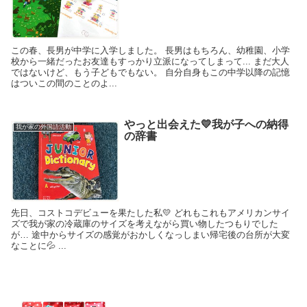
この春、長男が中学に入学しました。 長男はもちろん、幼稚園、小学
校から一緒だったお友達もすっかり立派になってしまって... まだ大人
ではないけど、もう子どもでもない。 自分自身もこの中学以降の記憶
はついこの間のことのよ...
やっと出会えた💛我が子への納得
我が家の外国語活動
の辞書
先日、コストコデビューを果たした私💛 どれもこれもアメリカンサイ
ズで我が家の冷蔵庫のサイズを考えながら買い物したつもりでした
が… 途中からサイズの感覚がおかしくなっしまい帰宅後の台所が大変
なことに💦 ...