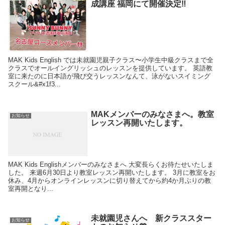
成講座 福岡にて開催決定‼️
MAK Kids English では未就園児親子クラス〜小学生中級クラスまで全
クラスでオールイングリッシュのレッスンを提供しています。 英語教
室に来たのに日本語が飛び交うレッスンなんて、泳がないスイミング
スクール&#x1f3...
MAKメンバーのみなさまへ。教室
お知らせ
レッスン再開いたします。
MAK Kids Englishメンバーのみなさまへ 大変長らくお待たせいたしま
した。 来週6月30日より教室レッスン再開いたします。 3月に教室をお
休み、4月からオンラインレッスンに切り替えてから約4か月ぶりの教
室再開となり...
未就園児さんへ 新クラススター
お知らせ