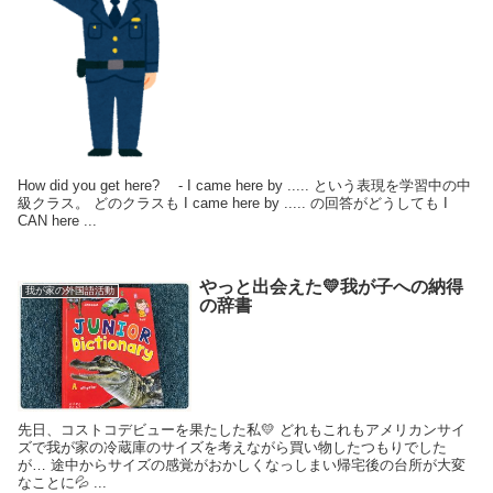
How did you get here? - I came here by ..... という表現を学習中の中
級クラス。 どのクラスも I came here by ..... の回答がどうしても I
CAN here ...
やっと出会えた💛我が子への納得
我が家の外国語活動
の辞書
先日、コストコデビューを果たした私💛 どれもこれもアメリカンサイ
ズで我が家の冷蔵庫のサイズを考えながら買い物したつもりでした
が… 途中からサイズの感覚がおかしくなっしまい帰宅後の台所が大変
なことに💦 ...