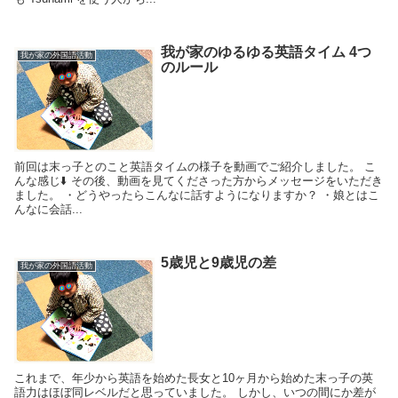
我が家のゆるゆる英語タイム 4つ
我が家の外国語活動
のルール
前回は末っ子とのこと英語タイムの様子を動画でご紹介しました。 こ
んな感じ⬇️ その後、動画を見てくださった方からメッセージをいただき
ました。 ・どうやったらこんなに話すようになりますか？ ・娘とはこ
んなに会話...
5歳児と9歳児の差
我が家の外国語活動
これまで、年少から英語を始めた長女と10ヶ月から始めた末っ子の英
語力はほぼ同レベルだと思っていました。 しかし、いつの間にか差が