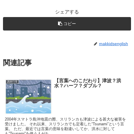
シェアする
コピー
makkidsenglish
関連記事
【言葉へのこだわり】津波？洪
講師日常
水？ハーフ？ダブル？
2004年スマトラ島沖地震の際、スリランカも津波による甚大な被害を
受けました。 それ以来、スリランカでも定着した“Tsunami”という言
葉。 ただ、最近では言葉の意味を勘違いしてか、洪水に対して
も”Tsunami”を使う人がち...