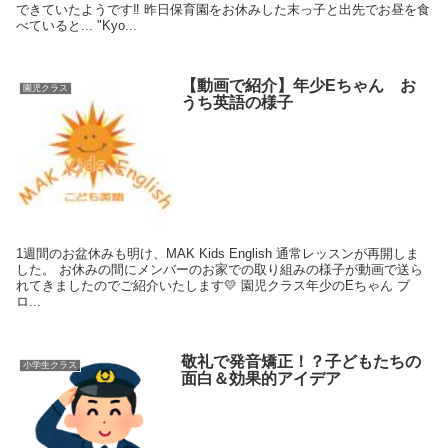
できていたようです‼️ 昨日保育園をお休みした末っ子と出先でお昼を食
べていると... "Kyo...
【動画で紹介】年少Eちゃん お
園児クラス
うち英語の様子
1週間のお盆休みも明け、MAK Kids English 通常レッスンが再開しま
した。 お休みの間にメンバーのお家での取り組みの様子が動画で送ら
れてきましたのでご紹介いたします💛 園児クラス年少のEちゃん ブ
ロ...
敬礼で発音矯正！？子どもたちの
小学生クラス
面白＆効果的アイデア