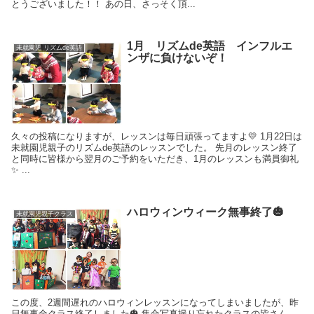
とうございました！！ あの日、さっそく頂...
1月 リズムde英語 インフルエ
未就園児 リズムde英語
ンザに負けないぞ！
久々の投稿になりますが、レッスンは毎日頑張ってますよ💛 1月22日は
未就園児親子のリズムde英語のレッスンでした。 先月のレッスン終了
と同時に皆様から翌月のご予約をいただき、1月のレッスンも満員御礼
✨ ...
ハロウィンウィーク無事終了🎃
未就園児親子クラス
この度、2週間遅れのハロウィンレッスンになってしまいましたが、昨
日無事全クラス終了しました🎃 集合写真撮り忘れたクラスの皆さん、