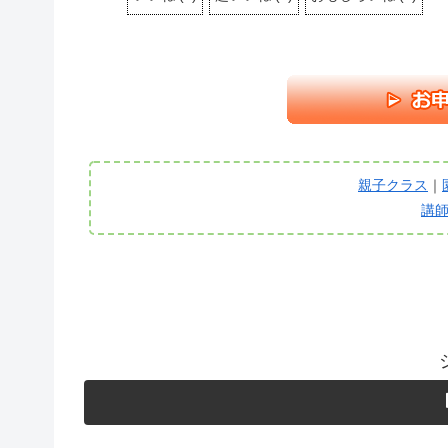
親子クラス
｜
講