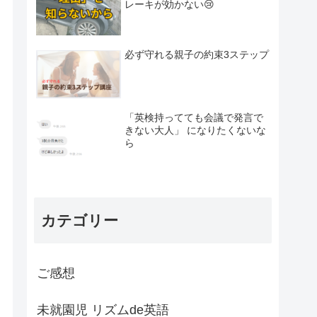
レーキが効かない😢
必ず守れる親子の約束3ステップ
「英検持ってても会議で発言で
きない大人」 になりたくないな
ら
カテゴリー
ご感想
未就園児 リズムde英語